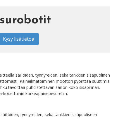
urobotit
Kysy lisätietoa
tteella säiliöiden, tynnyreiden, sekä tankkien sisäpuolinen
vattomasti. Paineilmatoiminen moottori pyörittää suuttimia
ihku tavoittaa puhdistettavan säiliön koko sisäpinnan.
arkoitettuihin korkeapainepesurehin.
äiliöiden, tynnyreiden, sekä tankkien sisäpuoliseen