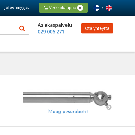
Jälleenmyyjät
/
Verkkokauppa
0
Asiakaspalvelu
Ota yhteyttä
029 006 271
Moog pesurobotit