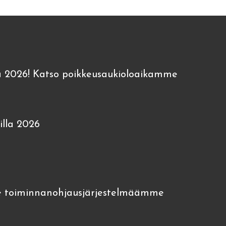
 2026! Katso poikkeusaukioloaikamme
lla 2026
 toiminnanohjausjärjestelmäämme