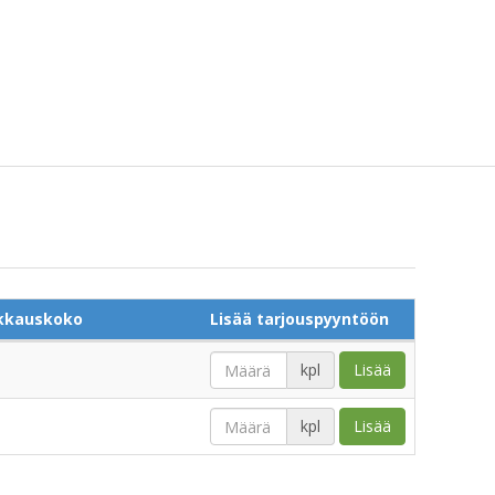
kkauskoko
Lisää tarjouspyyntöön
kpl
Lisää
kpl
Lisää