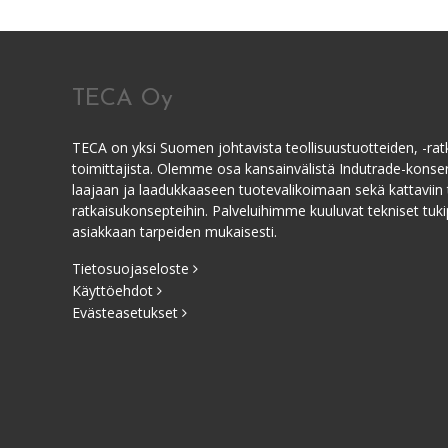
TECA Oy
TECA on yksi Suomen johtavista teollisuustuotteiden, -ratk
toimittajista. Olemme osa kansainvälistä Indutrade-kons
laajaan ja laadukkaaseen tuotevalikoimaan sekä kattaviin 
ratkaisukonsepteihin. Palveluihimme kuuluvat tekniset tukip
asiakkaan tarpeiden mukaisesti.
Tietosuojaseloste
Käyttöehdot
Evästeasetukset