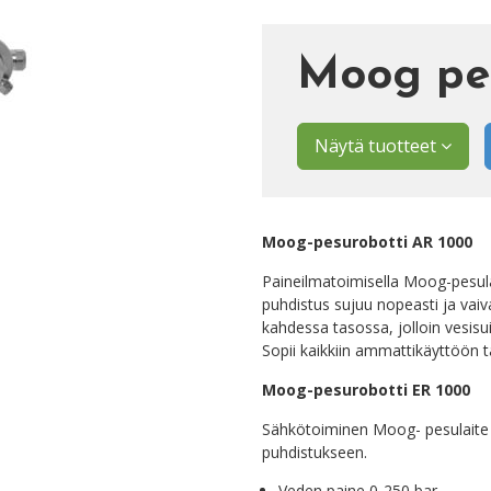
Moog pes
Näytä tuotteet
Moog-pesurobotti AR 1000
Paineilmatoimisella Moog-pesulai
puhdistus sujuu nopeasti ja vai
kahdessa tasossa, jolloin vesisu
Sopii kaikkiin ammattikäyttöön t
Moog-pesurobotti ER 1000
Sähkötoiminen Moog- pesulaite s
puhdistukseen.
Veden paine 0-250 bar