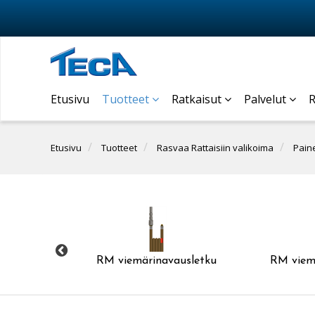
Etusivu
Tuotteet
Ratkaisut
Palvelut
R
Etusivu
Tuotteet
Rasvaa Rattaisiin valikoima
Paine
RM viemärinavausletku
RM viemä