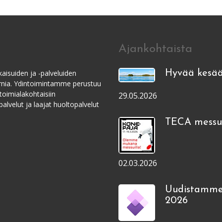
Ajankohtaista
aisuiden ja -palveluiden
Hyvää kesää
ernia. Ydintoimintamme perustuu
toimialakohtaisiin
29.05.2026
alvelut ja laajat huoltopalvelut
TECA messui
02.03.2026
Uudistamme
2026