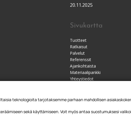
20.11.2025
Sivukartta
Tuotteet
Ratkaisut
Palvelut
Referenssit
Ajankohtaista
Materiaalipankki
Yhteystiedot
Jälleenmyyjät
sia teknologioita tarjotaksemme parhaan mahdollisen asiakaskokemu
 keräämiseen sekä käyttämiseen. Voit myös antaa suostumuksesi valikoi