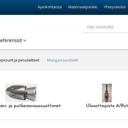
Ajankohtaista
Materiaalipankki
Yhteystiedot
eferenssit
pesurit ja pesulaitteet
Moog pesurobotit
ri- ja putkenavaussuuttimet
Ulosottopiste A/Rst