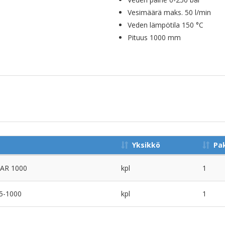
Vesimäärä maks. 50 l/min
Veden lämpötila 150 °C
Pituus 1000 mm
Yksikkö
Pa
 AR 1000
kpl
1
5-1000
kpl
1