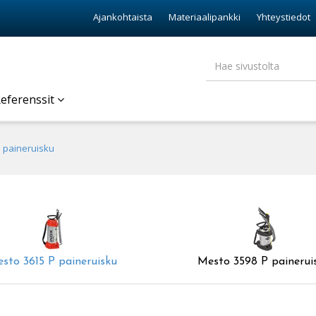
Ajankohtaista
Materiaalipankki
Yhteystiedot
eferenssit
 paineruisku
sto 3615 P paineruisku
Mesto 3598 P painerui