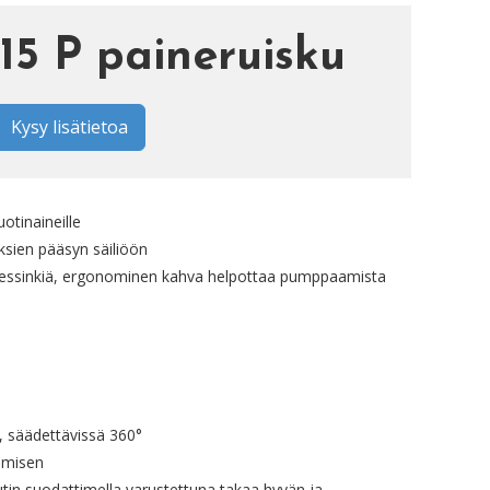
15 P paineruisku
Kysy lisätietoa
otinaineille
sien pääsyn säiliöön
ssinkiä, ergonominen kahva helpottaa pumppaamista
, säädettävissä 360°
oamisen
tin suodattimella varustettuna takaa hyvän ja