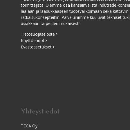
toimittajista. Olemme osa kansainvälistä Indutrade-kons
laajaan ja laadukkaaseen tuotevalikoimaan sekä kattaviin 
ratkaisukonsepteihin. Palveluihimme kuuluvat tekniset tukip
asiakkaan tarpeiden mukaisesti.
Tietosuojaseloste
Käyttöehdot
Evästeasetukset
Yhteystiedot
TECA Oy