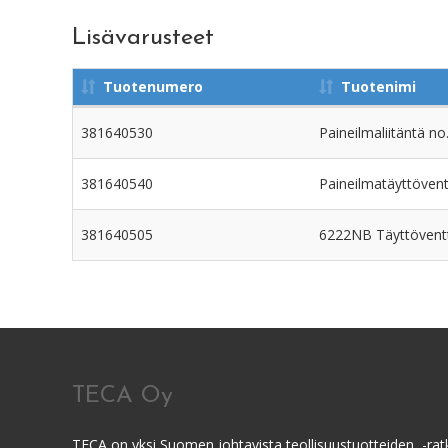
Lisävarusteet
Tuotenumero
Tuotenimi
381640530
Paineilmaliitäntä n
381640540
Paineilmatäyttövent
381640505
6222NB Täyttöventti
TECA Oy
TECA on yksi Suomen johtavista teollisuustuotteiden, -ratk