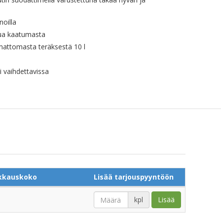
noilla
kua kaatumasta
mattomasta teräksestä 10 l
i vaihdettavissa
kkauskoko
Lisää tarjouspyyntöön
kpl
Lisää