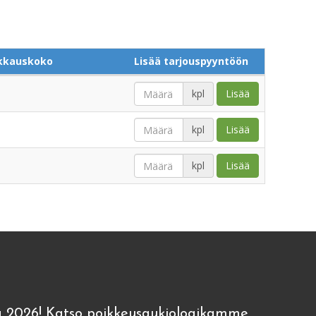
kkauskoko
Lisää tarjouspyyntöön
kpl
Lisää
kpl
Lisää
kpl
Lisää
 2026! Katso poikkeusaukioloaikamme