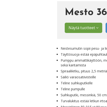
Mesto 36
Näytä tuotteet
Nestesumutin sopii pesu- ja liu
Täyttösuoja estää epäpuhtauk
Pumppu ammattikäyttöön, me
sekä kantamista
Spiraaliletku, pituus 2,5 metriä
Säiliö varaosatiivisteille
Teline suihkuputkelle
Teline pumpulle
Suihkuputki, messinkiä, 50 cm
Turvalukitus estää letkun irt
Messinkinen 80-01E viuhkasuu