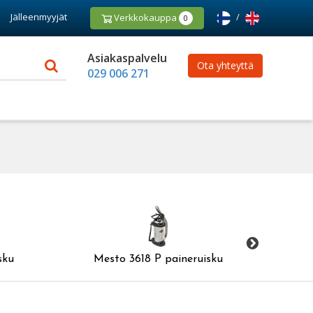
Jälleenmyyjät
/
Verkkokauppa
0
Asiakaspalvelu
Ota yhteyttä
029 006 271
sku
Mesto 3618 P paineruisku
Me