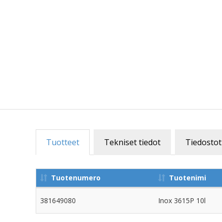
Tuotteet
Tekniset tiedot
Tiedostot
Tuotenumero
Tuotenimi
381649080
Inox 3615P 10l