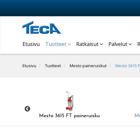
Etusivu
Tuotteet
Ratkaisut
Palvelut
R
Etusivu
Tuotteet
Mesto paineruiskut
Mesto 3615 P
ku
Mesto 3615 FT paineruisku
Me