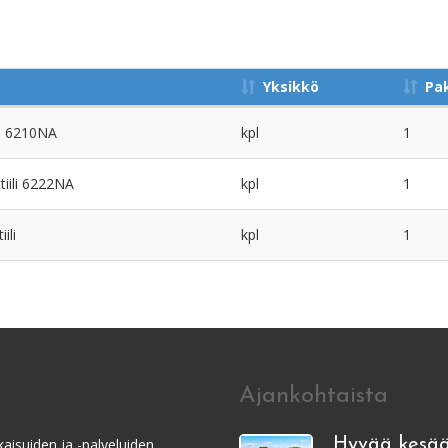
Yksikkö
Pa
o. 6210NA
kpl
1
tiili 6222NA
kpl
1
ili
kpl
1
Ajankohtaista
aisuiden ja -palveluiden
Hyvää kesää