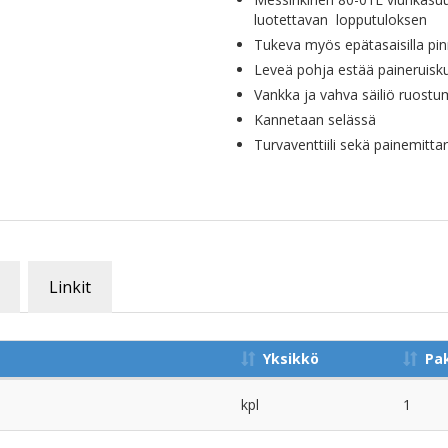
luotettavan lopputuloksen
Tukeva myös epätasaisilla pin
Leveä pohja estää paineruis
Vankka ja vahva säiliö ruostu
Kannetaan selässä
Turvaventtiili sekä painemittar
Linkit
Yksikkö
Pa
kpl
1