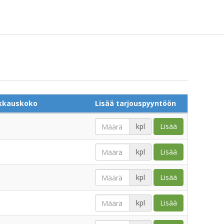
kkauskoko
Lisää tarjouspyyntöön
kpl
Lisää
kpl
Lisää
kpl
Lisää
kpl
Lisää