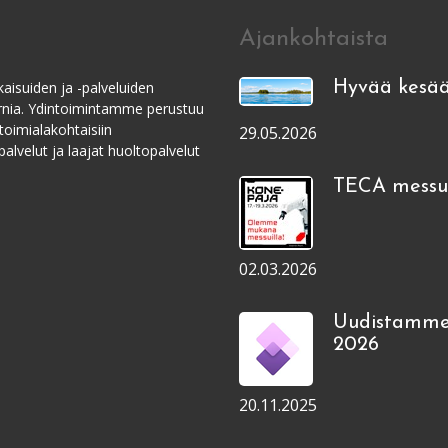
Ajankohtaista
aisuiden ja -palveluiden
Hyvää kesää
ernia. Ydintoimintamme perustuu
toimialakohtaisiin
29.05.2026
alvelut ja laajat huoltopalvelut
TECA messui
02.03.2026
Uudistamme
2026
20.11.2025