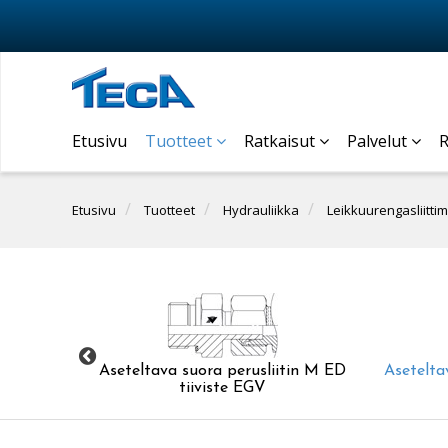
Etusivu
Tuotteet
Ratkaisut
Palvelut
R
Etusivu
Tuotteet
Hydrauliikka
Leikkuurengasliittim
D-tiiviste
Aseteltava suora perusliitin M ED
Asetelta
tiiviste EGV