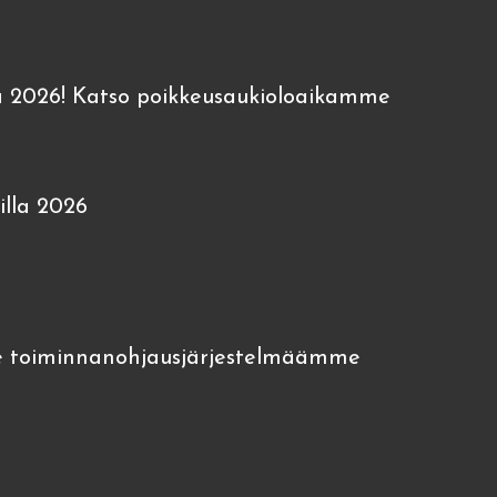
 2026! Katso poikkeusaukioloaikamme
lla 2026
 toiminnanohjausjärjestelmäämme