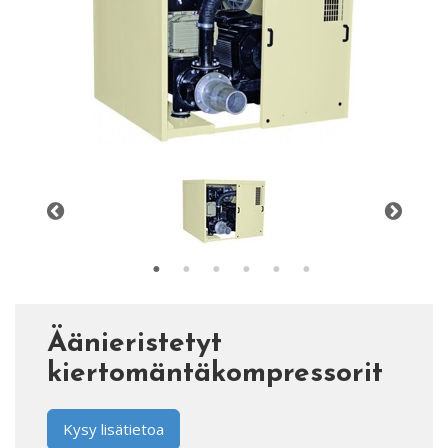
Äänieristetyt
kiertomäntäkompressorit
Kysy lisätietoa