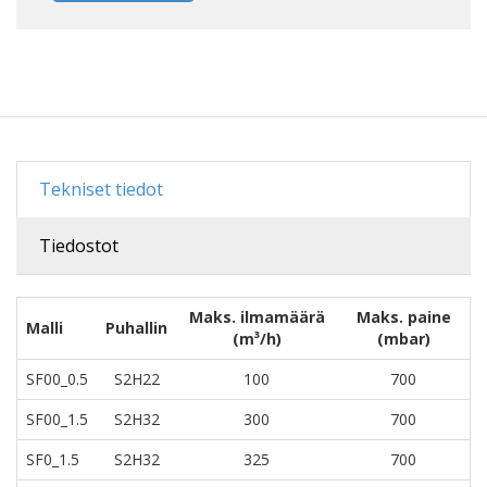
Tekniset tiedot
Tiedostot
Maks. ilmamäärä
Maks. paine
Malli
Puhallin
(m³/h)
(mbar)
SF00_0.5
S2H22
100
700
SF00_1.5
S2H32
300
700
SF0_1.5
S2H32
325
700