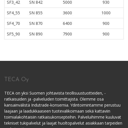
SF3_42
SN 842
5000
930
SF4_55
SN 855
3600
1000
SF4_70
SN 870
6400
900
SF5_90
SN 890
7900
900
TECA Oy
TECA on yksi Suomen johtavista teollisuustuotteiden, -
ratkaisuiden ja -palveluiden toimittajista. Olemme osa
kansainvälistä Indutrade-konsernia. Ydintoimintamme perustuu
laajaan ja laadukkaaseen tuotevalikoimaan sekä kattaviin
toimialakohtaisiin ratkaisukonsepteihin. Palveluihimme kuuluvat
tekniset tukipalvelut ja laajat huoltopalvelut asiakkaan tarpeiden