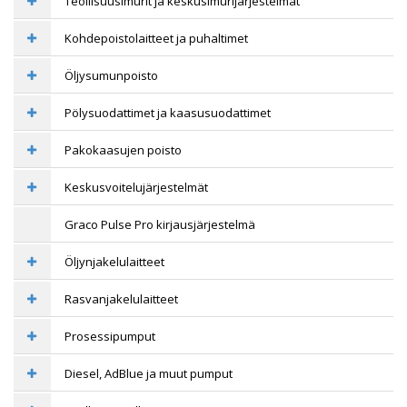
Teollisuusimurit ja keskusimurijärjestelmät
Kohdepoistolaitteet ja puhaltimet
Öljysumunpoisto
Pölysuodattimet ja kaasusuodattimet
Pakokaasujen poisto
Keskusvoitelujärjestelmät
Graco Pulse Pro kirjausjärjestelmä
Öljynjakelulaitteet
Rasvanjakelulaitteet
Prosessipumput
Diesel, AdBlue ja muut pumput