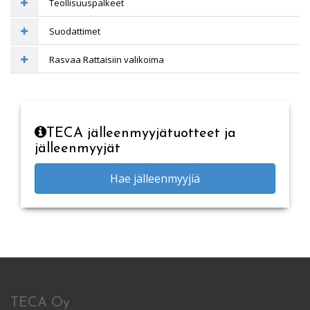
Teollisuuspalkeet
Suodattimet
Rasvaa Rattaisiin valikoima
TECA jälleenmyyjätuotteet ja
jälleenmyyjät
Hae jälleenmyyjiä
TECA Oy