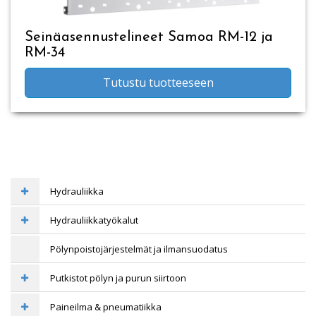
Seinäasennustelineet Samoa RM-12 ja
RM-34
Tutustu tuotteeseen
Hydrauliikka
Hydrauliikkatyökalut
Pölynpoistojärjestelmät ja ilmansuodatus
Putkistot pölyn ja purun siirtoon
Paineilma & pneumatiikka