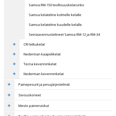
Samoa RM-150 teollisuuskelarunko
Samoa kelateline kolmelle kelalle
Samoa kelateline kuudelle kelalle
Seinäasennustelineet Samoa RM-12 ja RM-34
CRI letkukelat
Nederman kaapelikelat
Tecna kevenninkelat
Nederman kevenninkelat
Painepesurit ja pesujärjestelmät
Siivouskoneet
Mesto paineruiskut