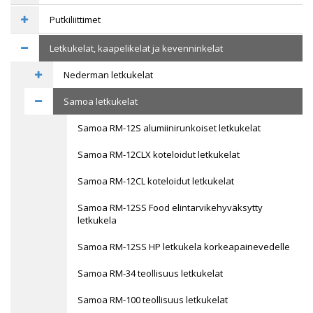
Putkiliittimet
Letkukelat, kaapelikelat ja kevenninkelat
Nederman letkukelat
Samoa letkukelat
Samoa RM-12S alumiinirunkoiset letkukelat
Samoa RM-12CLX koteloidut letkukelat
Samoa RM-12CL koteloidut letkukelat
Samoa RM-12SS Food elintarvikehyväksytty
letkukela
Samoa RM-12SS HP letkukela korkeapainevedelle
Samoa RM-34 teollisuus letkukelat
Samoa RM-100 teollisuus letkukelat