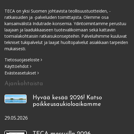
TECA on yksi Suomen johtavista teollisuustuotteiden, -
ratkaisuiden ja -palveluiden toimittajista. Olemme osa
kansainvälistä Indutrade-konsernia. Ydintoimintamme perustuu
laajaan ja laadukkaaseen tuotevalikoimaan sekä kattaviin
toimialakohtaisiin ratkaisukonsepteihin. Palveluihimme kuuluvat
tekniset tukipalvelut ja laajat huoltopalvelut asiakkaan tarpeiden
mukaisesti.
Tietosuojaseloste
Käyttöehdot
Evästeasetukset
Ajankohtaista
Hyvää kesää 2026! Katso
poikkeusaukioloaikamme
29.05.2026
TECA messuilla 2026