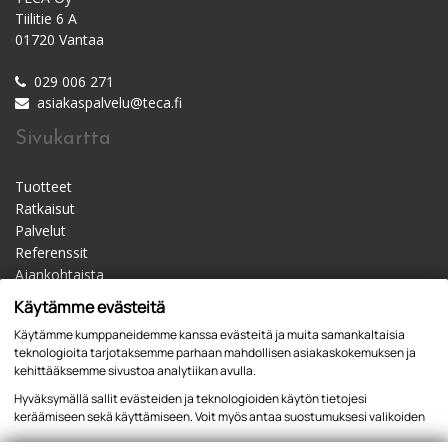
Tiilitie 6 A
01720 Vantaa
029 006 271
asiakaspalvelu@teca.fi
Sivukartta
Tuotteet
Ratkaisut
Palvelut
Referenssit
Ajankohtaista
Materiaalipankki
Käytämme evästeitä
Yhteystiedot
Käytämme kumppaneidemme kanssa evästeitä ja muita samankaltaisia
Jälleenmyyjät
teknologioita tarjotaksemme parhaan mahdollisen asiakaskokemuksen ja
kehittääksemme sivustoa analytiikan avulla.
Hyväksymällä sallit evästeiden ja teknologioiden käytön tietojesi
keräämiseen sekä käyttämiseen. Voit myös antaa suostumuksesi valikoiden
kautta klikkaamalla “Asetukset” painiketta.