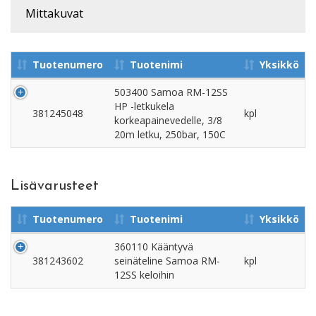
Mittakuvat
Tuotenumero
Tuotenimi
Yksikkö
503400 Samoa RM-12SS
HP -letkukela
381245048
kpl
korkeapainevedelle, 3/8
20m letku, 250bar, 150C
Lisävarusteet
Tuotenumero
Tuotenimi
Yksikkö
360110 Kääntyvä
381243602
seinäteline Samoa RM-
kpl
12SS keloihin