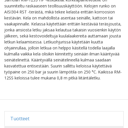
suunniteltu raskaaseen teollisuuskäyttöön. Kelojen runko on
AISI304 RST -terästä, mikä tekee kelasta erittäin korroosion
kestävän. Kela on mahdollista asentaa seinälle, kattoon tai
vaakapinnalle. Kelassa käytettään erittäin kestävää teräsjousta,
jonka ansiosta letku jaksaa kelautua takaisin vuosienkin käytön
jälkeen, sekä kestovoideltuja kuulalaakereita auttamaan jousta
letkun kelaamisessa. Letkuohjurissa käytetään kuutta
ohjainrullaa, jolloin letkua on helppo käsitellä todella laajalla
kulmalla vaikka kela olisikin kiinnitetty seinään ilman kääntyvää
seinätelinettä. Kääntyvällä seinätelineellä kulmaa saadaan
kasvatettua entisestään. Suurin sallittu keloissa käytettävä
työpaine on 250 bar ja suurin lämpötila on 250 °C. Kaikissa RM-
12SS keloissa tulee mukana 0,8 m pitkä liitäntäletku.
Tuotteet