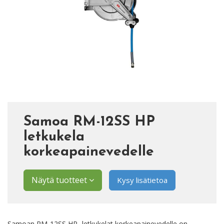
Samoa RM-12SS HP
letkukela
korkeapainevedelle
Näytä tuotteet
Kysy lisätietoa
Samoan RM-12SS HP -letkukelat korkeapainevedelle on