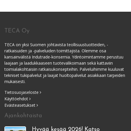
TECA Oy
TECA on yksi Suomen johtavista teollisuustuotteiden, -
ratkaisuiden ja -palveluiden toimittajista. Olemme osa
kansainvälistä Indutrade-konsernia. Ydintoimintamme perustuu
laajaan ja laadukkaaseen tuotevalikoimaan sekä kattaviin
toimialakohtaisiin ratkaisukonsepteihin. Palveluihimme kuuluvat
tekniset tukipalvelut ja laajat huoltopalvelut asiakkaan tarpeiden
mukaisesti.
Tietosuojaseloste
Käyttöehdot
Evästeasetukset
Ajankohtaista
Hyvää kesää 2026! Katso