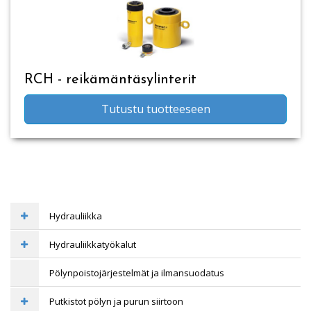
RCH - reikämäntäsylinterit
Tutustu tuotteeseen
Hydrauliikka
Hydrauliikkatyökalut
Pölynpoistojärjestelmät ja ilmansuodatus
Putkistot pölyn ja purun siirtoon