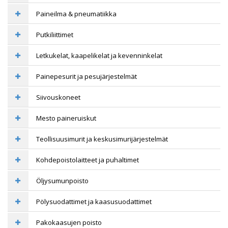
Paineilma & pneumatiikka
Putkiliittimet
Letkukelat, kaapelikelat ja kevenninkelat
Painepesurit ja pesujärjestelmät
Siivouskoneet
Mesto paineruiskut
Teollisuusimurit ja keskusimurijärjestelmät
Kohdepoistolaitteet ja puhaltimet
Öljysumunpoisto
Pölysuodattimet ja kaasusuodattimet
Pakokaasujen poisto