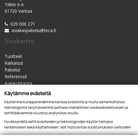
Tiilitie 6 A
01720 Vantaa
029 006 271
asiakaspalvelu@teca.fi
Sivukartta
Tuotteet
Ratkaisut
Palvelut
Referenssit
Ajankohtaista
Materiaalipankki
Käytämme evästeitä
Yhteystiedot
Käytämme kumppaneidemme kanssa evästeitä ja muita samankaltaisia
Jälleenmyyjät
teknologioita tarjotaksemme parhaan mahdollisen asiakaskokemuksen ja
kehittääksemme sivustoa analytiikan avulla.
Hyväksymällä sallit evästeiden ja teknologioiden käytön tietojesi
keräämiseen sekä käyttämiseen. Voit myös antaa suostumuksesi valikoiden
kautta klikkaamalla “Asetukset” painiketta.