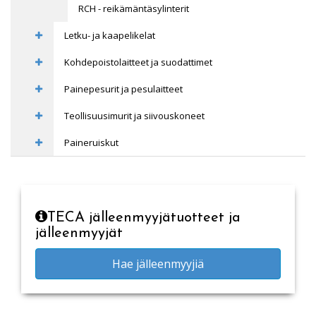
RCH - reikämäntäsylinterit
Letku- ja kaapelikelat
Kohdepoistolaitteet ja suodattimet
Painepesurit ja pesulaitteet
Teollisuusimurit ja siivouskoneet
Paineruiskut
TECA jälleenmyyjätuotteet ja
jälleenmyyjät
Hae jälleenmyyjiä