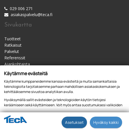
029 006 271
asiakaspalvelu@teca.fi
Sivukartta
Tuotteet
Ratkaisut
Palvelut
Referenssit
Ajankohtaista
Materiaalipankki
Käytämme evästeitä
Yhteystiedot
Käytämme kumppaneidemme kanssa evästeitä ja muita samankaltaisia
Jälleenmyyjät
teknologioita tarjotaksemme parhaan mahdollisen asiakaskokemuksen ja
kehittääksemme sivustoa analytiikan avulla.
Hyväksymällä sallit evästeiden ja teknologioiden käytön tietojesi
keräämiseen sekä käyttämiseen. Voit myös antaa suostumuksesi valikoiden
kautta klikkaamalla “Asetukset” painiketta.
Tietosuojaseloste
Asetukset
Hyväksy kaikki