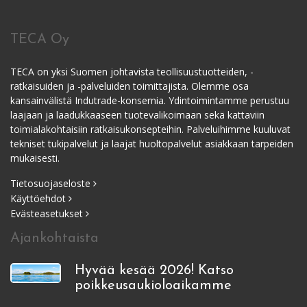
TECA Oy
TECA on yksi Suomen johtavista teollisuustuotteiden, -
ratkaisuiden ja -palveluiden toimittajista. Olemme osa
kansainvälistä Indutrade-konsernia. Ydintoimintamme perustuu
laajaan ja laadukkaaseen tuotevalikoimaan sekä kattaviin
toimialakohtaisiin ratkaisukonsepteihin. Palveluihimme kuuluvat
tekniset tukipalvelut ja laajat huoltopalvelut asiakkaan tarpeiden
mukaisesti.
Tietosuojaseloste
Käyttöehdot
Evästeasetukset
Ajankohtaista
Hyvää kesää 2026! Katso
poikkeusaukioloaikamme