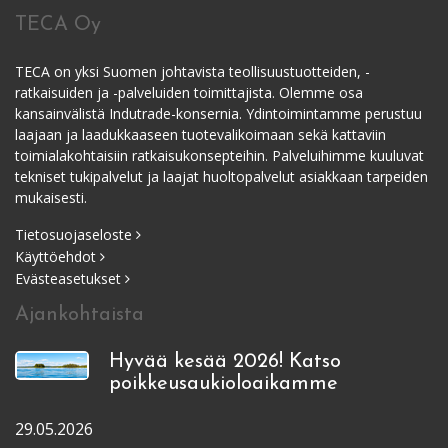
TECA Oy
TECA on yksi Suomen johtavista teollisuustuotteiden, -
ratkaisuiden ja -palveluiden toimittajista. Olemme osa
kansainvälistä Indutrade-konsernia. Ydintoimintamme perustuu
laajaan ja laadukkaaseen tuotevalikoimaan sekä kattaviin
toimialakohtaisiin ratkaisukonsepteihin. Palveluihimme kuuluvat
tekniset tukipalvelut ja laajat huoltopalvelut asiakkaan tarpeiden
mukaisesti.
Tietosuojaseloste
Käyttöehdot
Evästeasetukset
Ajankohtaista
Hyvää kesää 2026! Katso
poikkeusaukioloaikamme
29.05.2026