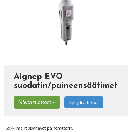
Aignep EVO
suodatin/paineensäätimet
Näytä tuotteet
Kysy lisätietoa
Kaikki mallit sisältävät painemittarin.