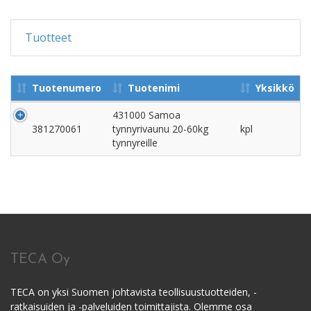
Tuotteet
Tuotenumero
Tuotenimi
Yksikkö
431000 Samoa
381270061
tynnyrivaunu 20-60kg
kpl
tynnyreille
TECA Oy
TECA on yksi Suomen johtavista teollisuustuotteiden, -
ratkaisuiden ja -palveluiden toimittajista. Olemme osa