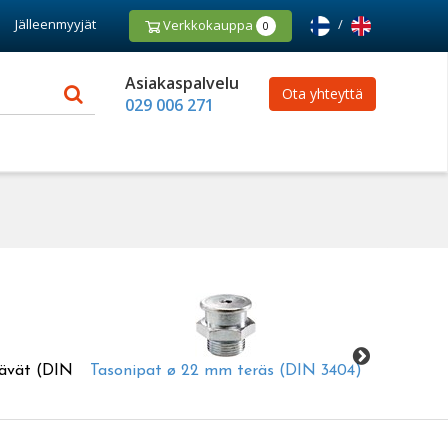
Jälleenmyyjät
/
Verkkokauppa
0
Asiakaspalvelu
Ota yhteyttä
029 006 271
ävät (DIN
Tasonipat ø 22 mm teräs (DIN 3404)