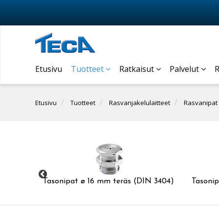
Etusivu
Tuotteet
Ratkaisut
Palvelut
R
Etusivu
Tuotteet
Rasvanjakelulaitteet
Rasvanipat
3405)
Tasonipat ø 16 mm teräs (DIN 3404)
Tasoni