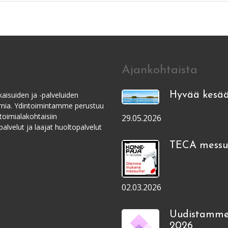
Ajankohtaista
aisuiden ja -palveluiden
Hyvää kesää
ernia. Ydintoimintamme perustuu
toimialakohtaisiin
29.05.2026
alvelut ja laajat huoltopalvelut
TECA messui
02.03.2026
Uudistamme
2026