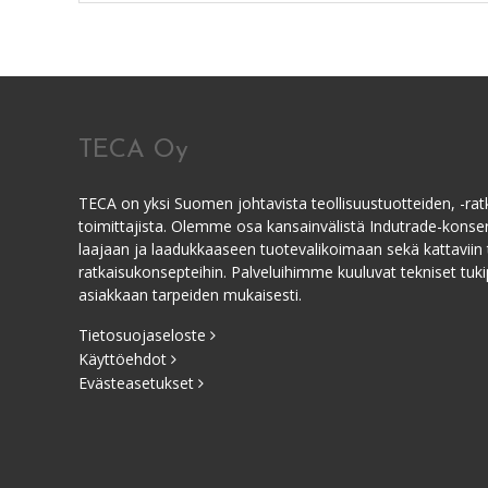
TECA Oy
TECA on yksi Suomen johtavista teollisuustuotteiden, -ratk
toimittajista. Olemme osa kansainvälistä Indutrade-kons
laajaan ja laadukkaaseen tuotevalikoimaan sekä kattaviin 
ratkaisukonsepteihin. Palveluihimme kuuluvat tekniset tukip
asiakkaan tarpeiden mukaisesti.
Tietosuojaseloste
Käyttöehdot
Evästeasetukset