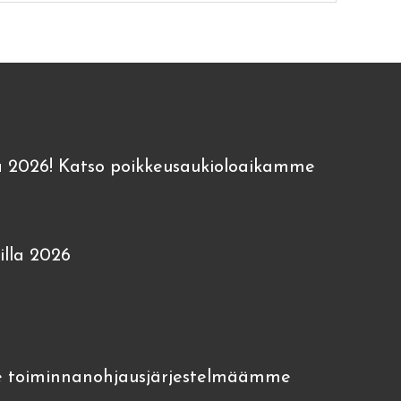
 2026! Katso poikkeusaukioloaikamme
lla 2026
 toiminnanohjausjärjestelmäämme