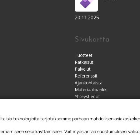
20.11.2025
Sivukartta
Tuotteet
Ratkaisut
Palvelut
Referenssit
Ajankohtaista
Materiaalipankki
Yhteystiedot
Jälleenmyyjät
sia teknologioita tarjotaksemme parhaan mahdollisen asiakaskokemu
 keräämiseen sekä käyttämiseen. Voit myös antaa suostumuksesi valikoi