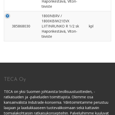
Haponkestävä, Viton-
tiiviste
1800NBRV /
1800KBIW21EVX
385868030
LIITINRUNKO R 1/2 sk
kpl
Haponkestävä, Viton-
tiiviste
TECA Oy
TECA on yksi Suomen johtavista teollisuustuotteiden, -
ratkaisuiden ja -palveluiden toimittajista. Olemme osa
kansainvälistä Indutrade-konsernia. Ydintoimintamme perustuu
laajaan ja laadukkaaseen tuotevalikoimaan sekä kattaviin
toimialakohtaisiin ratkaisukonsepteihin. Palveluihimme kuuluvat