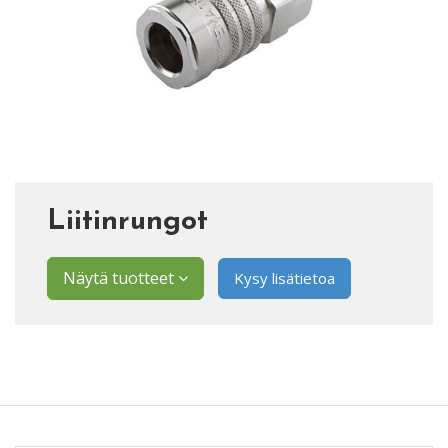
Liitinrungot
Näytä tuotteet
Kysy lisätietoa