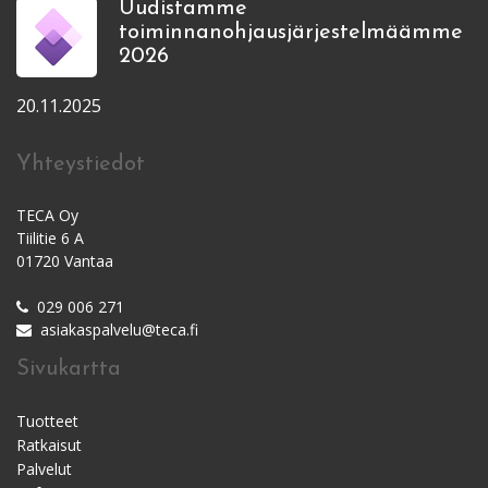
Uudistamme
toiminnanohjausjärjestelmäämme
2026
20.11.2025
Yhteystiedot
TECA Oy
Tiilitie 6 A
01720 Vantaa
029 006 271
asiakaspalvelu@teca.fi
Sivukartta
Tuotteet
Ratkaisut
Palvelut