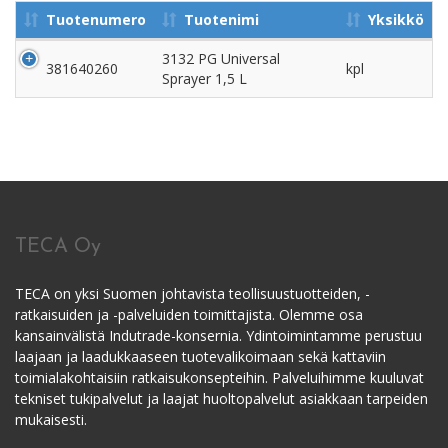
Tuotenumero
Tuotenimi
Yksikkö
3132 PG Universal
381640260
kpl
Sprayer 1,5 L
TECA Oy
TECA on yksi Suomen johtavista teollisuustuotteiden, -
ratkaisuiden ja -palveluiden toimittajista. Olemme osa
kansainvälistä Indutrade-konsernia. Ydintoimintamme perustuu
laajaan ja laadukkaaseen tuotevalikoimaan sekä kattaviin
toimialakohtaisiin ratkaisukonsepteihin. Palveluihimme kuuluvat
tekniset tukipalvelut ja laajat huoltopalvelut asiakkaan tarpeiden
mukaisesti.