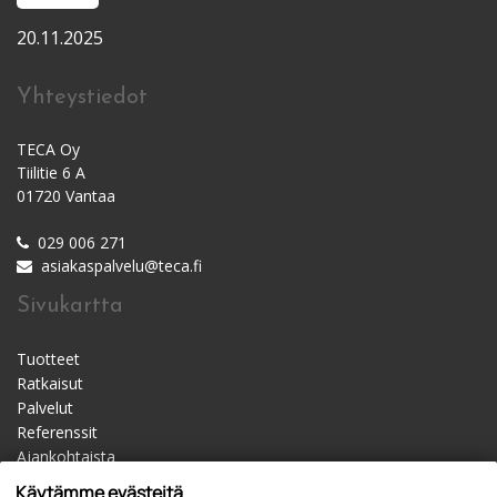
20.11.2025
Yhteystiedot
TECA Oy
Tiilitie 6 A
01720 Vantaa
029 006 271
asiakaspalvelu@teca.fi
Sivukartta
Tuotteet
Ratkaisut
Palvelut
Referenssit
Ajankohtaista
Materiaalipankki
Käytämme evästeitä