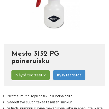
Mesto 3132 PG
paineruisku
Näytä tuotteet
Kysy lisätietoa
Nestesumutin sopii pesu- ja liuotinaineille
Säädettävä suutin takaa tasaisen suihkun
Suljettu pumppu suojaa mekanismia lialta ja epäpuhtauksilta