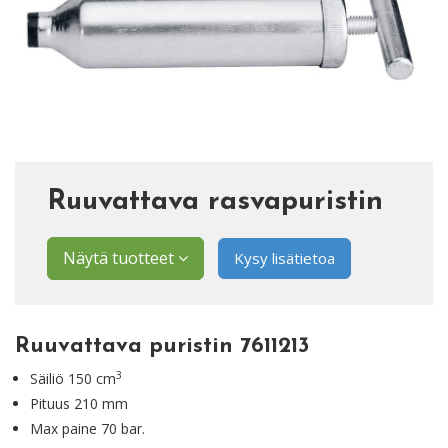
Ruuvattava rasvapuristin
Näytä tuotteet
Kysy lisätietoa
Ruuvattava puristin 7611213
3
Säiliö 150 cm
Pituus 210 mm
Max paine 70 bar.