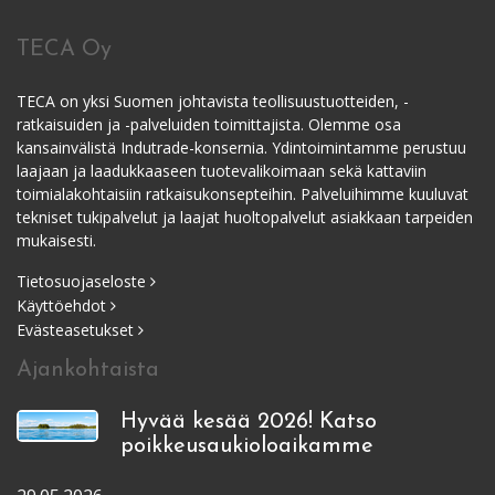
TECA Oy
TECA on yksi Suomen johtavista teollisuustuotteiden, -
ratkaisuiden ja -palveluiden toimittajista. Olemme osa
kansainvälistä Indutrade-konsernia. Ydintoimintamme perustuu
laajaan ja laadukkaaseen tuotevalikoimaan sekä kattaviin
toimialakohtaisiin ratkaisukonsepteihin. Palveluihimme kuuluvat
tekniset tukipalvelut ja laajat huoltopalvelut asiakkaan tarpeiden
mukaisesti.
Tietosuojaseloste
Käyttöehdot
Evästeasetukset
Ajankohtaista
Hyvää kesää 2026! Katso
poikkeusaukioloaikamme