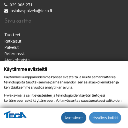
029 006 271
asiakaspalvelu@teca.fi
Sivukartta
Tuotteet
Ratkaisut
Palvelut
Referenssit
Ajankohtaista
Materiaalipankki
Käytämme evästeitä
Yhteystiedot
Käytämme kumppaneidemme kanssa evästeitä ja muita samankaltaisia
Jälleenmyyjät
teknologioita tarjotaksemme parhaan mahdollisen asiakaskokemuksen ja
kehittääksemme sivustoa analytiikan avulla.
Hyväksymällä sallit evästeiden ja teknologioiden käytön tietojesi
keräämiseen sekä käyttämiseen. Voit myös antaa suostumuksesi valikoiden
kautta klikkaamalla “Asetukset” painiketta.
Tietosuojaseloste
Asetukset
Hyväksy kaikki