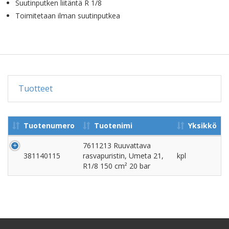
Suutinputken liitäntä R 1/8
Toimitetaan ilman suutinputkea
Tuotteet
Tuotenumero
Tuotenimi
Yksikkö
7611213 Ruuvattava
381140115
rasvapuristin, Umeta 21,
kpl
R1/8 150 cm² 20 bar